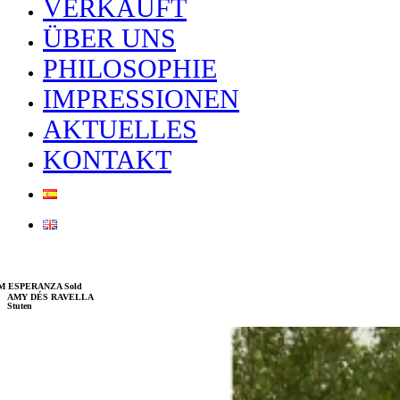
VERKAUFT
ÜBER UNS
PHILOSOPHIE
IMPRESSIONEN
AKTUELLES
KONTAKT
M ESPERANZA Sold
AMY DÉS RAVELLA
Stuten
TRAINERA SOL – awaiting foal
from Versus de Susaeta 2026