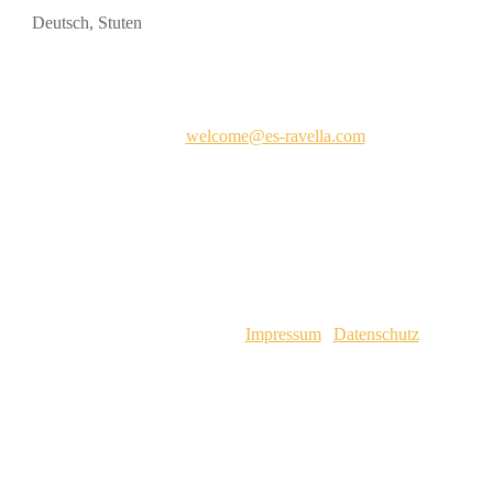
Deutsch
,
Stuten
Kontakt
E-Mail:
welcome@es-ravella.com
2025 © Es Ravellà d’es Cavalls |
Impressum
|
Datenschutz