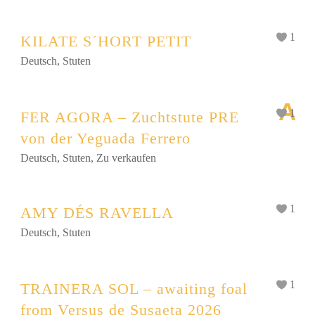
1
KILATE S´HORT PETIT
Deutsch
,
Stuten
A
1
FER AGORA – Zuchtstute PRE
von der Yeguada Ferrero
Deutsch
,
Stuten
,
Zu verkaufen
1
AMY DÉS RAVELLA
Deutsch
,
Stuten
1
TRAINERA SOL – awaiting foal
from Versus de Susaeta 2026