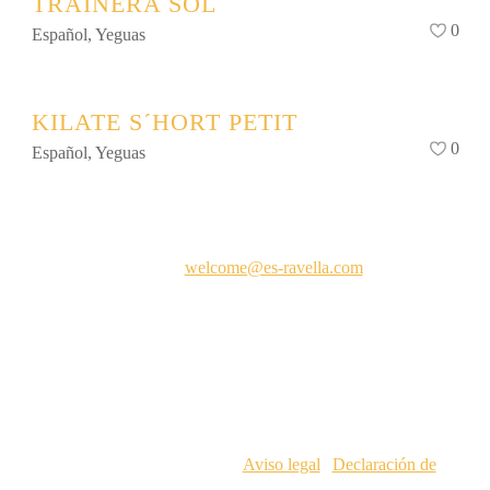
TRAINERA SOL
0
Español
,
Yeguas
KILATE S´HORT PETIT
0
Español
,
Yeguas
Contacto
E-Mail:
welcome@es-ravella.com
2025 © Es Ravellà d’es Cavalls |
Aviso legal
|
Declaración de