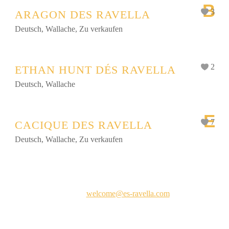
B
3
ARAGON DES RAVELLA
Deutsch
,
Wallache
,
Zu verkaufen
2
ETHAN HUNT DÉS RAVELLA
Deutsch
,
Wallache
E
7
CACIQUE DES RAVELLA
Deutsch
,
Wallache
,
Zu verkaufen
Kontakt
E-Mail:
welcome@es-ravella.com