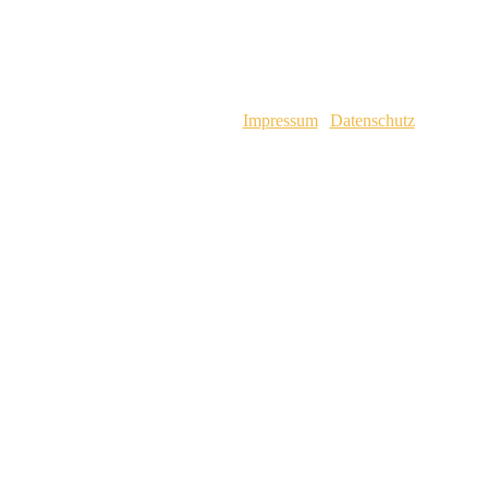
2025 © Es Ravellà d’es Cavalls |
Impressum
|
Datenschutz