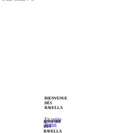
BIENVENUE
DÉS
RAVELLA
En venta
BONFIRE
Potros
DÉS
RAVELLA