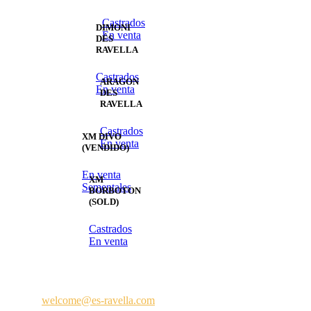
Castrados
DIMONI
En venta
DÉS
RAVELLA
Castrados
ARAGON
En venta
DES
RAVELLA
Castrados
XM DIVO
En venta
(VENDIDO)
En venta
XM
Sementales
BORBOTON
(SOLD)
Castrados
En venta
Contacto
E-Mail:
welcome@es-ravella.com